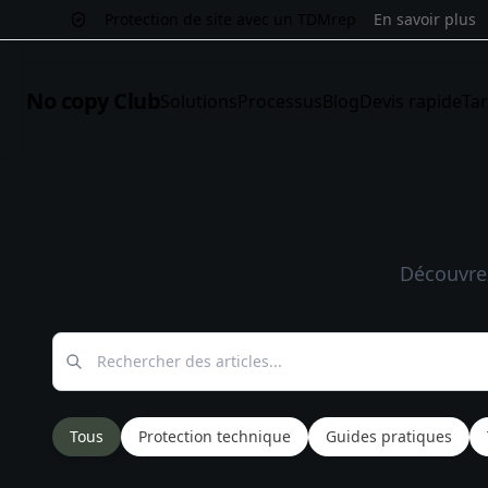
Protection de site avec un TDMrep
En savoir plus
No copy Club
Solutions
Processus
Blog
Devis rapide
Tar
Découvrez
Tous
Protection technique
Guides pratiques