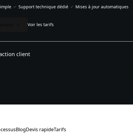
simple
Support technique dédié
Mises à jour automatiques
enant
Voir les tarifs
action client
ocessus
Blog
Devis rapide
Tarifs