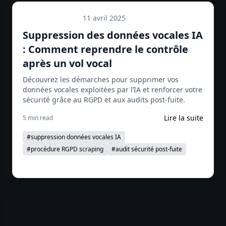
11 avril 2025
Guides pratiques
Suppression des données vocales IA
: Comment reprendre le contrôle
après un vol vocal
Découvrez les démarches pour supprimer vos
données vocales exploitées par l’IA et renforcer votre
sécurité grâce au RGPD et aux audits post-fuite.
Lire la suite
5 min read
#
suppression données vocales IA
#
procédure RGPD scraping
#
audit sécurité post-fuite