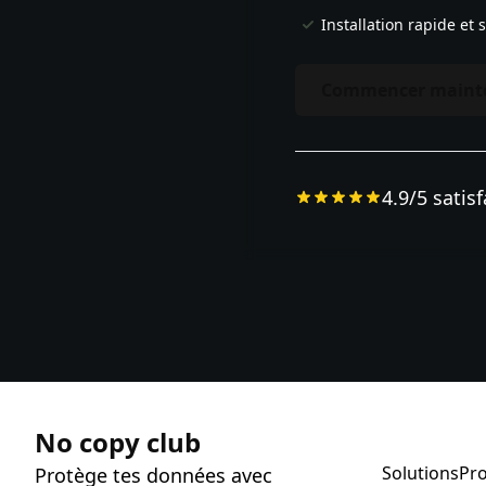
Installation rapide et 
Commencer maint
4.9/5
satisf
No copy club
Solutions
Pr
Protège tes données avec