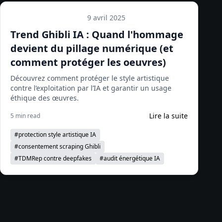
9 avril 2025
Tendances et actualités
Trend Ghibli IA : Quand l'hommage
devient du pillage numérique (et
comment protéger les oeuvres)
Découvrez comment protéger le style artistique
contre l’exploitation par l’IA et garantir un usage
éthique des œuvres.
Lire la suite
5 min read
#
protection style artistique IA
#
consentement scraping Ghibli
#
TDMRep contre deepfakes
#
audit énergétique IA