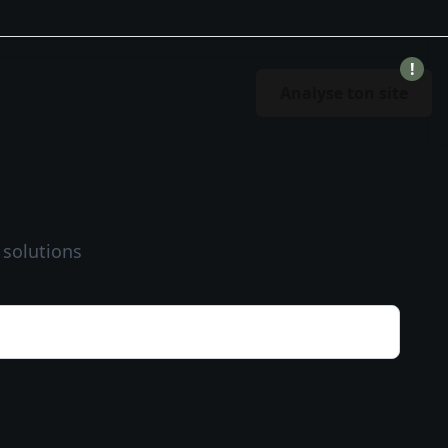
!
Analyse ton site
 solutions